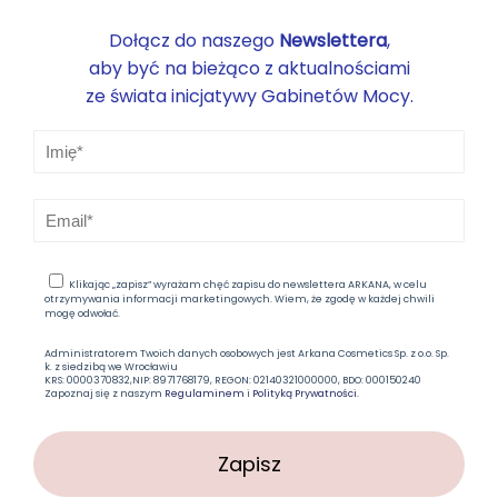
Dołącz do naszego
Newslettera
,
aby być na bieżąco z aktualnościami
ze świata inicjatywy Gabinetów Mocy.
Klikając „zapisz” wyrażam chęć zapisu do newslettera ARKANA, w celu
otrzymywania informacji marketingowych. Wiem, że zgodę w każdej chwili
mogę odwołać.
Administratorem Twoich danych osobowych jest Arkana Cosmetics Sp. z o.o. Sp.
k. z siedzibą we Wrocławiu
KRS: 0000370832,NIP: 8971768179, REGON: 02140321000000, BDO: 000150240
Zapoznaj się z naszym
Regulaminem
i
Polityką Prywatności.
Zapisz